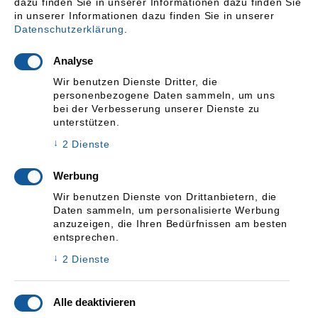
dazu finden Sie in unserer Informationen dazu finden Sie
in unserer
Informationen dazu finden Sie in unserer
Datenschutzerklärung
.
Analyse
Wir benutzen Dienste Dritter, die
personenbezogene Daten sammeln, um uns
bei der Verbesserung unserer Dienste zu
unterstützen.
↓
2
Dienste
Werbung
Wir benutzen Dienste von Drittanbietern, die
Daten sammeln, um personalisierte Werbung
anzuzeigen, die Ihren Bedürfnissen am besten
entsprechen.
↓
2
Dienste
Weiches Wasser
Allgemein
Von
H2O-Technik.de
28. Dezember 2021
Alle deaktivieren
Im Gegensatz zu hartem Wasser ist weiches