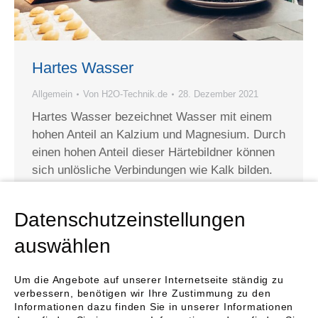
Hartes Wasser
Allgemein
Von
H2O-Technik.de
28. Dezember 2021
Hartes Wasser bezeichnet Wasser mit einem
hohen Anteil an Kalzium und Magnesium. Durch
einen hohen Anteil dieser Härtebildner können
sich unlösliche Verbindungen wie Kalk bilden.
Dies kann Oberflächen, Materialien und Geräte
im Haushalt schädigen. Für unsere Gesundheit
Datenschutzeinstellungen
stellt hartes Wasser keine Gefahr dar. Hartes
Wasser ist genauso trinkbar wie weiches
auswählen
Wasser. Kein anderes Lebensmittel wird…
Um die Angebote auf unserer Internetseite ständig zu
verbessern, benötigen wir Ihre Zustimmung zu den
Informationen dazu finden Sie in unserer Informationen